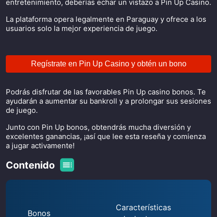
entretenimiento, deberías echar un vistazo a Pin Up Casino.
La plataforma opera legalmente en Paraguay y ofrece a los
usuarios solo la mejor experiencia de juego.
Regístrate en Pin Up Casino y obtén un bono
Podrás disfrutar de las favorables Pin Up casino bonos. Te
ayudarán a aumentar su bankroll y a prolongar sus sesiones
de juego.
Junto con Pin Up bonos, obtendrás mucha diversión y
excelentes ganancias, ¡así que lee esta reseña y comienza
a jugar activamente!
Contenido
Características
Bonos