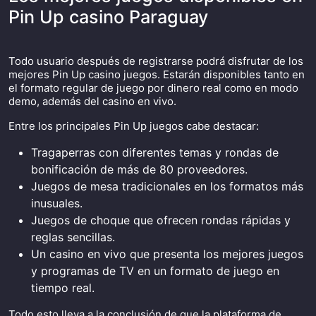
Pin Up casino Paraguay
Todo usuario después de registrarse podrá disfrutar de los
mejores Pin Up casino juegos. Estarán disponibles tanto en
el formato regular de juego por dinero real como en modo
demo, además del casino en vivo.
Entre los principales Pin Up juegos cabe destacar:
Tragaperras con diferentes temas y rondas de
bonificación de más de 80 proveedores.
Juegos de mesa tradicionales en los formatos más
inusuales.
Juegos de choque que ofrecen rondas rápidas y
reglas sencillas.
Un casino en vivo que presenta los mejores juegos
y programas de TV en un formato de juego en
tiempo real.
Todo esto lleva a la conclusión de que la plataforma de