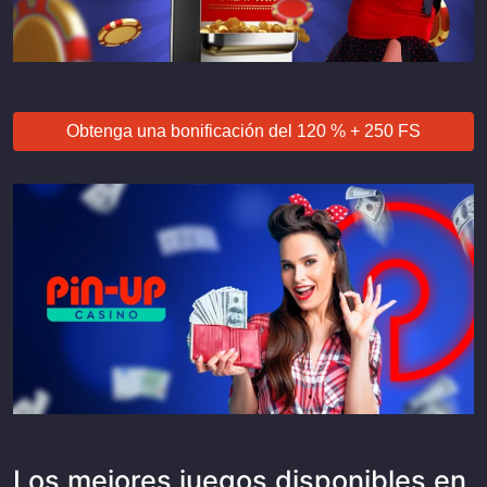
Obtenga una bonificación del 120 % + 250 FS
Los mejores juegos disponibles en