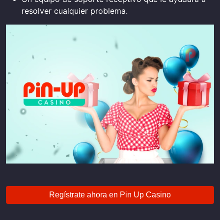
resolver cualquier problema.
Regístrate ahora en Pin Up Casino