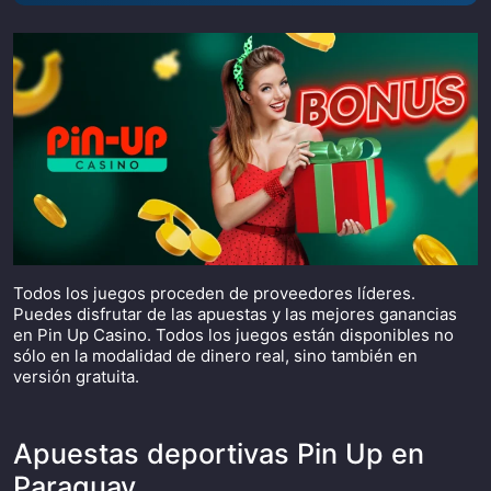
Todos los juegos proceden de proveedores líderes.
Puedes disfrutar de las apuestas y las mejores ganancias
en Pin Up Casino. Todos los juegos están disponibles no
sólo en la modalidad de dinero real, sino también en
versión gratuita.
Apuestas deportivas Pin Up en
Paraguay