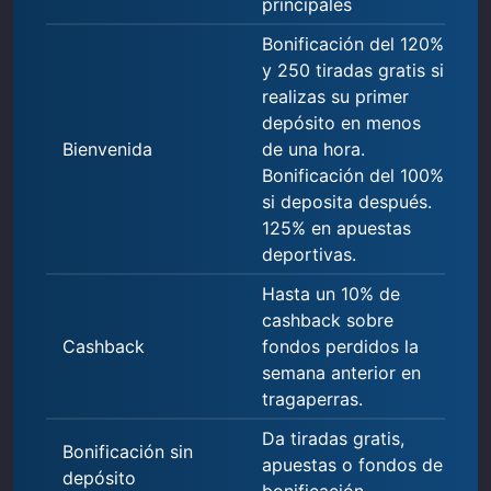
principales
Bonificación del 120%
y 250 tiradas gratis si
realizas su primer
depósito en menos
Bienvenida
de una hora.
Bonificación del 100%
si deposita después.
125% en apuestas
deportivas.
Hasta un 10% de
cashback sobre
Cashback
fondos perdidos la
semana anterior en
tragaperras.
Da tiradas gratis,
Bonificación sin
apuestas o fondos de
depósito