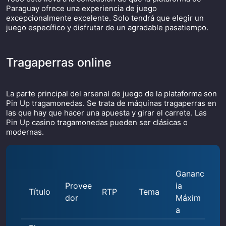
Paraguay ofrece una experiencia de juego
excepcionalmente excelente. Solo tendrá que elegir un
juego específico y disfrutar de un agradable pasatiempo.
Tragaperras online
La parte principal del arsenal de juego de la plataforma son
Pin Up tragamonedas. Se trata de máquinas tragaperras en
las que hay que hacer una apuesta y girar el carrete. Las
Pin Up casino tragamonedas pueden ser clásicas o
modernas.
Gananc
Provee
ia
Título
RTP
Tema
dor
Máxim
a