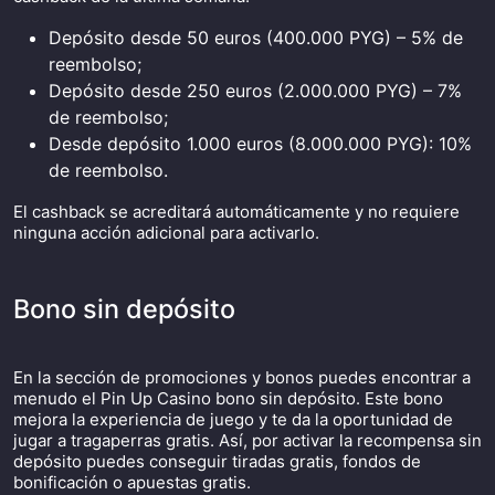
Depósito desde 50 euros (400.000 PYG) – 5% de
reembolso;
Depósito desde 250 euros (2.000.000 PYG) – 7%
de reembolso;
Desde depósito 1.000 euros (8.000.000 PYG): 10%
de reembolso.
El cashback se acreditará automáticamente y no requiere
ninguna acción adicional para activarlo.
Bono sin depósito
En la sección de promociones y bonos puedes encontrar a
menudo el Pin Up Casino bono sin depósito. Este bono
mejora la experiencia de juego y te da la oportunidad de
jugar a tragaperras gratis. Así, por activar la recompensa sin
depósito puedes conseguir tiradas gratis, fondos de
bonificación o apuestas gratis.