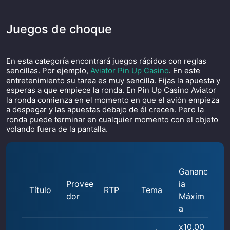
Juegos de choque
En esta categoría encontrará juegos rápidos con reglas
sencillas. Por ejemplo,
Aviator Pin Up Casino
. En este
entretenimiento su tarea es muy sencilla. Fijas la apuesta y
esperas a que empiece la ronda. En Pin Up Casino Aviator
la ronda comienza en el momento en que el avión empieza
a despegar y las apuestas debajo de él crecen. Pero la
ronda puede terminar en cualquier momento con el objeto
volando fuera de la pantalla.
Gananc
Provee
ia
Título
RTP
Tema
dor
Máxim
a
x10.00