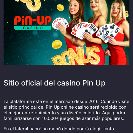
Sitio oficial del casino Pin Up
La plataforma está en el mercado desde 2016. Cuando visite
el sitio principal del Pin Up online casino será recibido con
el mejor entretenimiento y un diseño colorido. Aquí podrá
familiarizarse con 10.000+ juegos de azar más populares.
En el lateral habrá un menú donde podrá elegir tanto