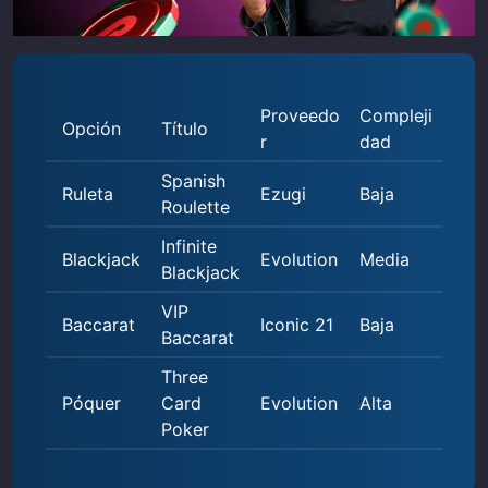
Proveedo
Compleji
Opción
Título
r
dad
Spanish
Ruleta
Ezugi
Baja
Roulette
Infinite
Blackjack
Evolution
Media
Blackjack
VIP
Baccarat
Iconic 21
Baja
Baccarat
Three
Póquer
Card
Evolution
Alta
Poker