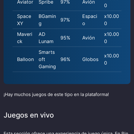
Aviator
Spribe
97%
Avión
0
Space
BGamin
Espaci
x10.00
97%
XY
g
o
0
Maveri
AD
x10.00
95%
Avión
ck
Lunam
0
Smarts
x10.00
Balloon
oft
96%
Globos
0
Gaming
¡Hay muchos juegos de este tipo en la plataforma!
Juegos en vivo
Esta sección ofrece una experiencia de juego única. En Pin