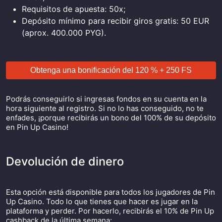
Requisitos de apuesta: 50x;
Depósito mínimo para recibir giros gratis: 50 EUR
(aprox. 400.000 PYG).
Obtenga una bonificación del 120 % + 250 FS
Podrás conseguirlo si ingresas fondos en su cuenta en la
hora siguiente al registro. Si no lo has conseguido, no te
enfades, ¡porque recibirás un bono del 100% de su depósito
en Pin Up Casino!
Devolución de dinero
Esta opción está disponible para todos los jugadores de Pin
Up Casino. Todo lo que tienes que hacer es jugar en la
plataforma y perder. Por hacerlo, recibirás el 10% de Pin Up
cashback de la última semana: